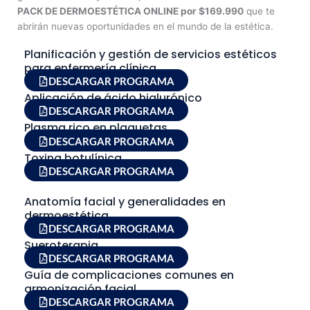
PACK DE DERMOESTÉTICA ONLINE por $169.990
que te
abrirán nuevas oportunidades en el mundo de la estética.
Planificación y gestión de servicios estéticos
para enfermería clínica
DESCARGAR PROGRAMA
Aplicación de ácido hialurónico
DESCARGAR PROGRAMA
Plasma rico en plaquetas
DESCARGAR PROGRAMA
Toxina botulínica
DESCARGAR PROGRAMA
Anatomía facial y generalidades en
dermoestética
DESCARGAR PROGRAMA
Sueroterapia
DESCARGAR PROGRAMA
Guía de complicaciones comunes en
armonización facial
DESCARGAR PROGRAMA