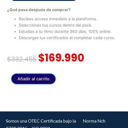
¿Qué pasa después de comprar?
Recibes acceso inmediato a la plataforma.
Seleccionas tus cursos dentro del pack.
Estudias a tu ritmo durante 360 días, 100% online.
Descargas tus certificados al completar cada curso.
El
El
$
169.990
$
332.455
precio
precio
original
actual
MEGA
Añadir al carrito
PACK
era:
es:
DE
DERMOESTÉTICA
$332.455.
$169.990.
ONLINE
cantidad
Somos una OTEC Certificada bajo la Norma Nch