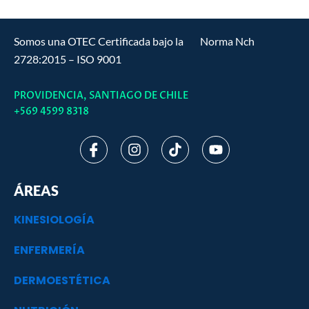
Somos una OTEC Certificada bajo la Norma Nch
2728:2015 – ISO 9001
PROVIDENCIA, SANTIAGO DE CHILE
+569 4599 8318
I
I
T
Y
c
n
i
o
o
s
k
u
n
t
t
t
ÁREAS
-
a
o
u
f
g
k
b
KINESIOLOGÍA
a
r
e
c
a
ENFERMERÍA
e
m
b
o
DERMOESTÉTICA
o
k