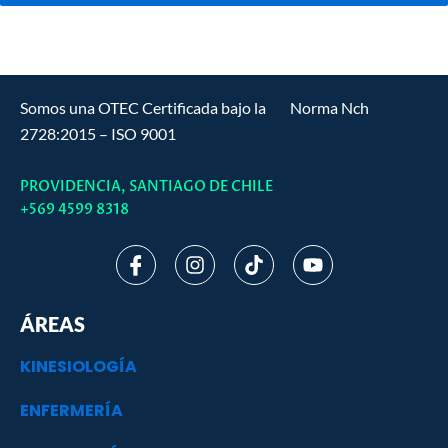
Somos una OTEC Certificada bajo la Norma Nch
2728:2015 – ISO 9001
PROVIDENCIA, SANTIAGO DE CHILE
+569 4599 8318
I
I
T
Y
c
n
i
o
o
s
k
u
n
t
t
t
ÁREAS
-
a
o
u
f
g
k
b
KINESIOLOGÍA
a
r
e
c
a
ENFERMERÍA
e
m
b