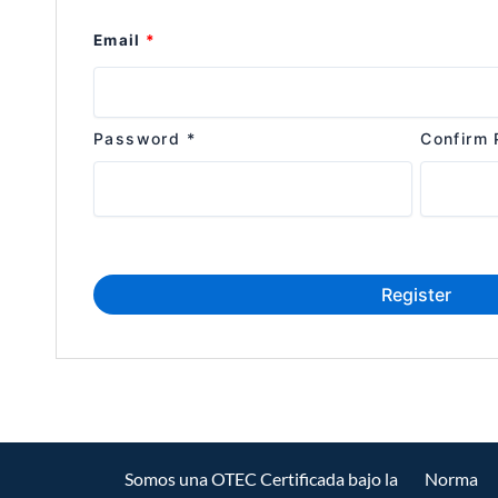
Email
*
Password
*
Confirm
Somos una OTEC Certificada bajo la Norma