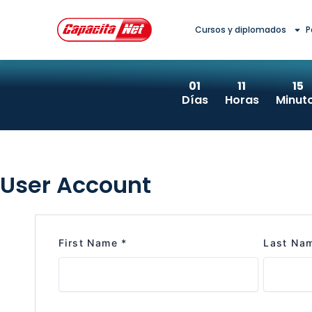
Ir
al
Cursos y diplomados
P
contenido
01
11
15
Días
Horas
Minut
User Account
First Name
*
Last Na