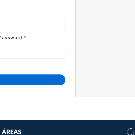
 Password
*
Ca
ÁREAS