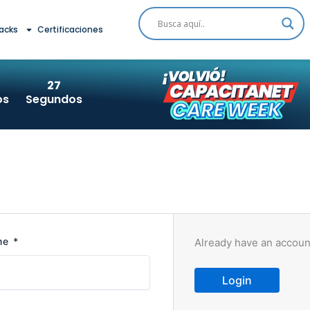
acks
Certificaciones
27
os
Segundos
me
*
Already have an accoun
Login