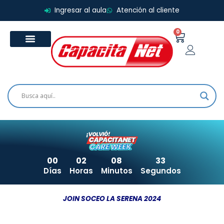
Ir
Ingresar al aula
Atención al cliente
al
contenido
0
Carrito
00
02
08
32
Días
Horas
Minutos
Segundos
JOIN SOCEO LA SERENA 2024