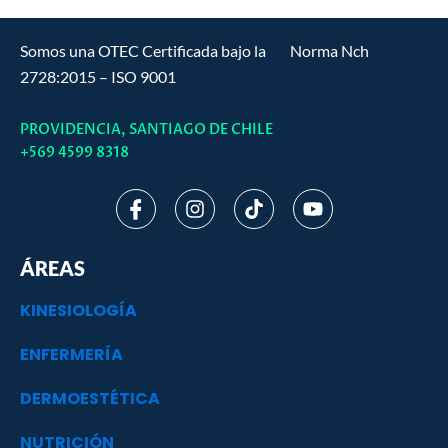
Somos una OTEC Certificada bajo la Norma Nch
2728:2015 – ISO 9001
PROVIDENCIA, SANTIAGO DE CHILE
+569 4599 8318
I
I
T
Y
c
n
i
o
o
s
k
u
n
t
t
t
ÁREAS
-
a
o
u
f
g
k
b
KINESIOLOGÍA
a
r
e
c
a
ENFERMERÍA
e
m
b
o
DERMOESTÉTICA
o
k
NUTRICIÓN