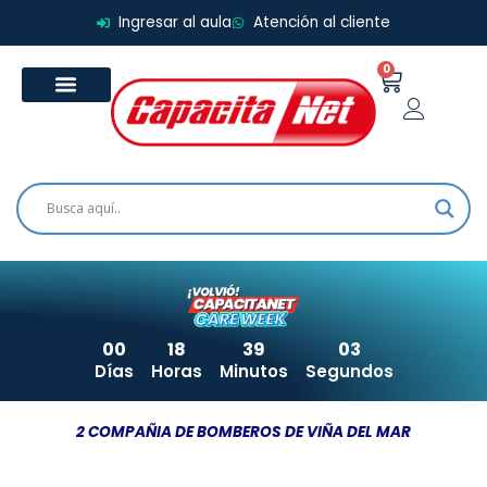
Ir
Ingresar al aula
Atención al cliente
al
contenido
0
Carrito
00
18
39
03
Días
Horas
Minutos
Segundos
2 COMPAÑIA DE BOMBEROS DE VIÑA DEL MAR