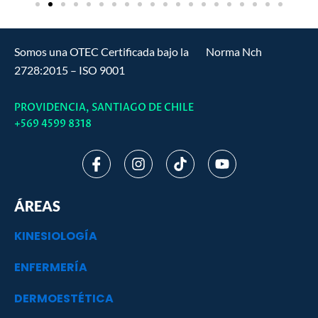
Somos una OTEC Certificada bajo la Norma Nch
2728:2015 – ISO 9001
PROVIDENCIA, SANTIAGO DE CHILE
+569 4599 8318
I
I
T
Y
c
n
i
o
o
s
k
u
n
t
t
t
ÁREAS
-
a
o
u
f
g
k
b
KINESIOLOGÍA
a
r
e
c
a
ENFERMERÍA
e
m
b
o
DERMOESTÉTICA
o