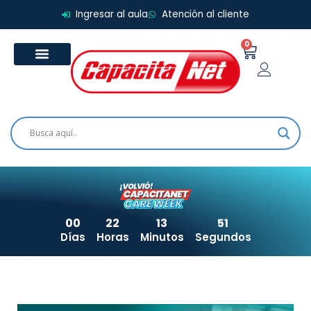
Ir
Ingresar al aula
Atención al cliente
al
contenido
0
Carrito
00
22
13
51
Días
Horas
Minutos
Segundos