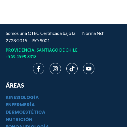
ejercicio
$99.990.
$21.990.
en
el
paciente
oncológico
Somos una OTEC Certificada bajo la Norma Nch
180
hrs
2728:2015 – ISO 9001
cantidad
PROVIDENCIA, SANTIAGO DE CHILE
+569 4599 8318
I
I
T
Y
c
n
i
o
o
s
k
u
n
t
t
t
ÁREAS
-
a
o
u
f
g
k
b
KINESIOLOGÍA
a
r
e
c
a
ENFERMERÍA
e
m
DERMOESTÉTICA
b
NUTRICIÓN
o
FONOAUDIOLOGÍA