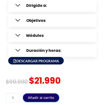
Dirigido a:
Objetivos
Módulos
Duración y horas:
DESCARGAR PROGRAMA
El
El
$
21.990
$
99.990
precio
precio
original
actual
Curso
Añadir al carrito
actividad
era:
es:
y