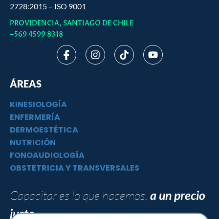
2728:2015 – ISO 9001
PROVIDENCIA, SANTIAGO DE CHILE
+569 4599 8318
I
I
T
Y
c
n
i
o
o
s
k
u
n
t
t
t
ÁREAS
-
a
o
u
f
g
k
b
KINESIOLOGÍA
a
r
e
c
a
ENFERMERÍA
e
m
DERMOESTÉTICA
b
NUTRICIÓN
o
FONOAUDIOLOGÍA
o
k
OBSTETRICIA Y TRANSVERSALES
Capacitar es lo que hacemos,
a un precio
justo.