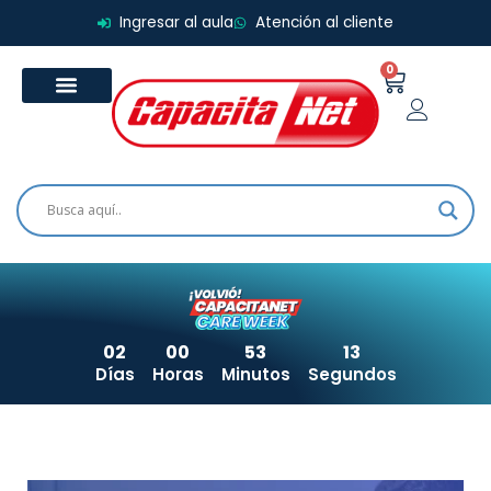
Ir
Ingresar al aula
Atención al cliente
al
contenido
0
Carrito
02
00
53
13
Días
Horas
Minutos
Segundos