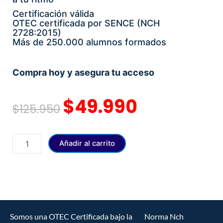
Certificación válida
OTEC certificada por SENCE (NCH
2728:2015)
Más de 250.000 alumnos formados
Compra hoy y asegura tu acceso
El
El
$
49.990
$
125.950
precio
precio
original
actual
PACK
Añadir al carrito
URGENCIAS
era:
es:
cantidad
$125.950.
$49.990.
Somos una OTEC Certificada bajo la Norma Nch