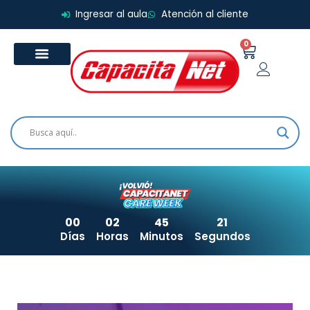
Ir
Ingresar al aula
Atención al cliente
al
contenido
0
Carrito
00
02
45
21
Días
Horas
Minutos
Segundos