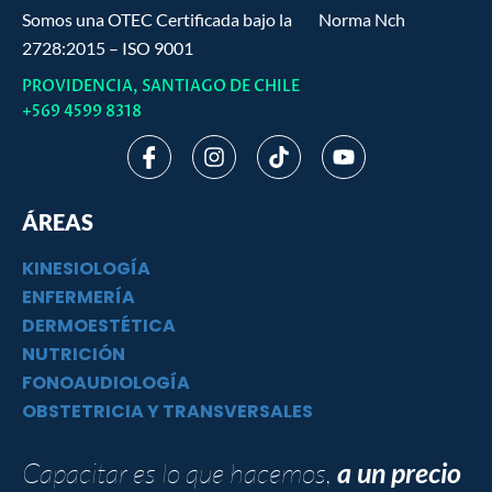
Somos una OTEC Certificada bajo la Norma Nch
2728:2015 – ISO 9001
PROVIDENCIA, SANTIAGO DE CHILE
+569 4599 8318
I
I
T
Y
c
n
i
o
o
s
k
u
n
t
t
t
ÁREAS
-
a
o
u
f
g
k
b
KINESIOLOGÍA
a
r
e
c
a
ENFERMERÍA
e
m
DERMOESTÉTICA
b
NUTRICIÓN
o
FONOAUDIOLOGÍA
o
k
OBSTETRICIA Y TRANSVERSALES
Capacitar es lo que hacemos,
a un precio