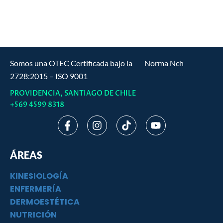
Planificación
y
gestión
de
servicios
estéticos
Somos una OTEC Certificada bajo la Norma Nch
para
enfermería
2728:2015 – ISO 9001
clínica
PROVIDENCIA, SANTIAGO DE CHILE
60
+569 4599 8318
Hrs
+
I
I
T
Y
Guía
c
n
i
o
de
o
s
k
u
regalo
n
t
t
t
ÁREAS
cantidad
-
a
o
u
f
g
k
b
KINESIOLOGÍA
a
r
e
c
a
ENFERMERÍA
e
m
DERMOESTÉTICA
b
NUTRICIÓN
o