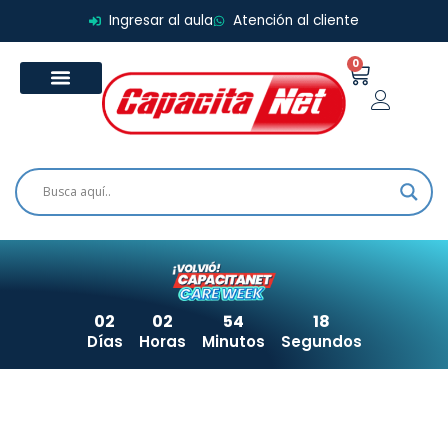
Ir
Ingresar al aula
Atención al cliente
al
contenido
0
Carrito
02
02
54
18
Días
Horas
Minutos
Segundos