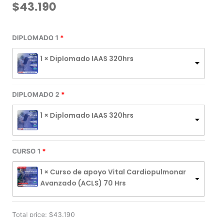
$
43.190
2
DIPLOMADO 1
DIPLOMADOS
+
1 × Diplomado IAAS 320hrs
1
CURSO
A
ELECCIÓN
DIPLOMADO 2
cantidad
1 × Diplomado IAAS 320hrs
CURSO 1
1 × Curso de apoyo Vital Cardiopulmonar
Avanzado (ACLS) 70 Hrs
Total price:
$
43.190