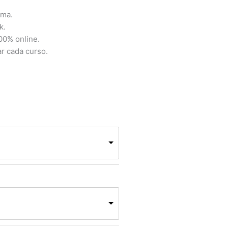
rma.
k.
100% online.
ar cada curso.