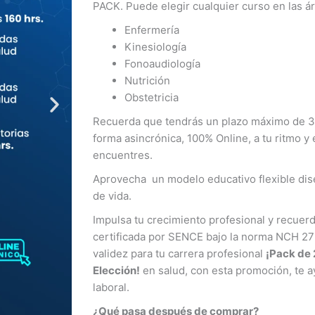
PACK. Puede elegir cualquier curso en las á
Enfermería
Kinesiología
Fonoaudiología
Nutrición
Obstetricia
Recuerda que tendrás un plazo máximo de 300
forma asincrónica, 100% Online, a tu ritmo y
encuentres.
Aprovecha un modelo educativo flexible dise
de vida.
Impulsa tu crecimiento profesional y recue
certificada por SENCE bajo la norma NCH 27
validez para tu carrera profesional
¡Pack de 
Elección!
en salud, con esta promoción, te 
laboral.
¿Qué pasa después de comprar?