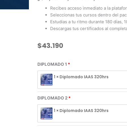
Recibes acceso inmediato a la platafo
Seleccionas tus cursos dentro del pac
Estudias a tu ritmo durante 180 días, 
Descargas tus certificados al complet
$
43.190
2
DIPLOMADO 1
DIPLOMADOS
+
1 × Diplomado IAAS 320hrs
1
CURSO
A
ELECCIÓN
DIPLOMADO 2
cantidad
1 × Diplomado IAAS 320hrs