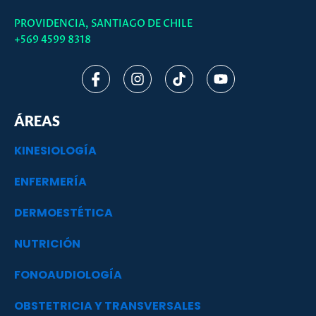
PROVIDENCIA, SANTIAGO DE CHILE
+569 4599 8318
I
I
T
Y
c
n
i
o
o
s
k
u
n
t
t
t
ÁREAS
-
a
o
u
f
g
k
b
KINESIOLOGÍA
a
r
e
c
a
ENFERMERÍA
e
m
b
o
DERMOESTÉTICA
o
k
NUTRICIÓN
FONOAUDIOLOGÍA
OBSTETRICIA Y TRANSVERSALES