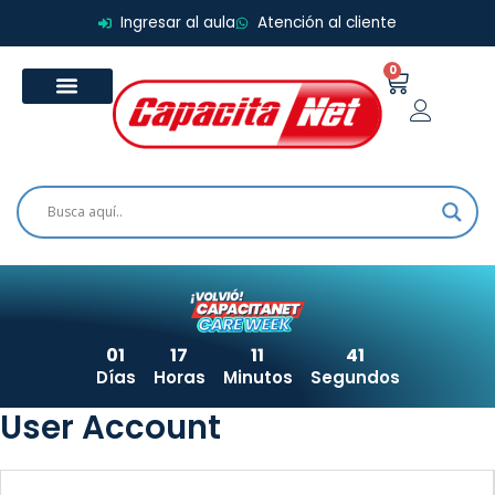
Ir
Ingresar al aula
Atención al cliente
al
contenido
0
Carrito
01
17
11
41
Días
Horas
Minutos
Segundos
User Account