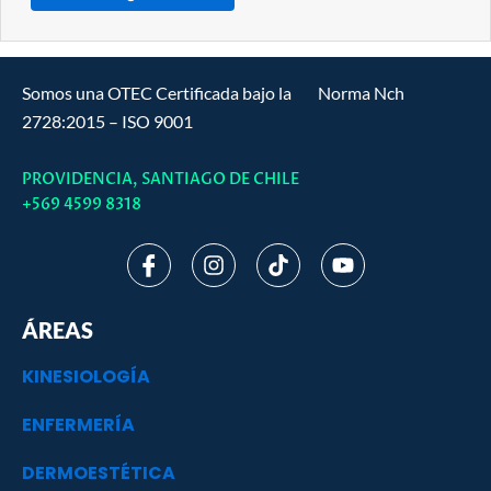
Somos una OTEC Certificada bajo la Norma Nch
2728:2015 – ISO 9001
PROVIDENCIA, SANTIAGO DE CHILE
+569 4599 8318
I
I
T
Y
c
n
i
o
o
s
k
u
n
t
t
t
ÁREAS
-
a
o
u
f
g
k
b
KINESIOLOGÍA
a
r
e
c
a
ENFERMERÍA
e
m
b
o
DERMOESTÉTICA